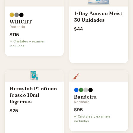
1-Day Acuvue Moist
30 Unidades
WRICHT
Redondo
$
44
$
115
✓ Cristales y examen
incluidos
New
Humylub Pf ofteno
frasco 10ml
Bandeira
lágrimas
Redondo
$
95
$
25
✓ Cristales y examen
incluidos