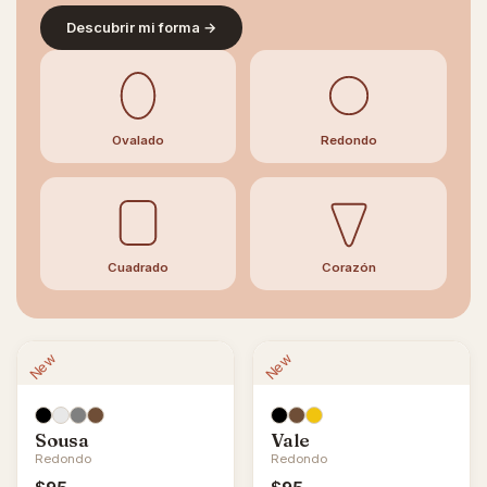
Descubrir mi forma →
Ovalado
Redondo
Cuadrado
Corazón
New
New
Sousa
Vale
Redondo
Redondo