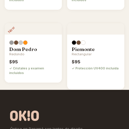
New
Dom Pedro
Piemonte
Redondo
Rectangular
$
95
$
95
✓ Cristales y examen
✓ Protección UV400 incluida
incluidos
Óptica en Panamá con lentes de diseño