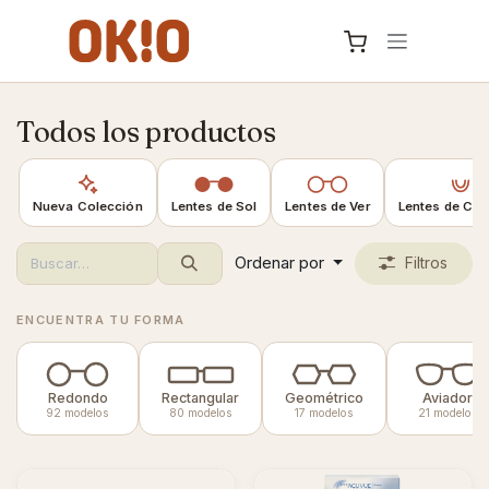
IR AL CONTENIDO
Todos los productos
Nueva Colección
Lentes de Sol
Lentes de Ver
Lentes de Con
Ordenar por
Filtros
ENCUENTRA TU FORMA
Redondo
Rectangular
Geométrico
Aviador
92 modelos
80 modelos
17 modelos
21 modelos