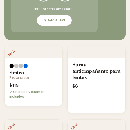
Interior · cristales claros
☀ Ver al sol
New
Spray
antiempañante para
Sintra
lentes
Rectangular
$
115
$
6
✓ Cristales y examen
incluidos
New
New