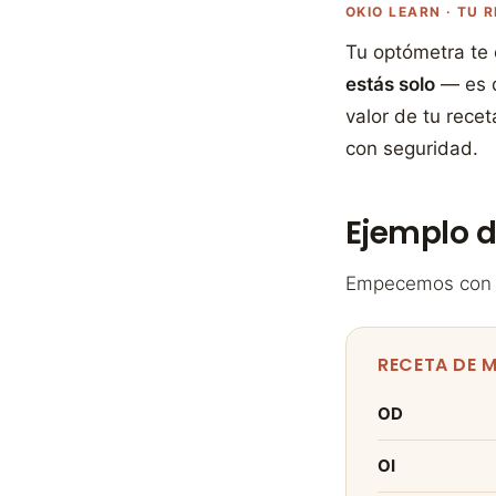
OKIO LEARN · TU 
Tu optómetra te 
estás solo
— es d
valor de tu rece
con seguridad.
Ejemplo d
Empecemos con un
RECETA DE 
OD
OI