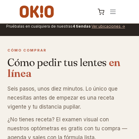
IR AL CONTENIDO
Pruébalas en cualquiera de nuestras
4 tiendas
·
Ver ubicaciones →
CÓMO COMPRAR
Cómo pedir tus lentes
en
línea
Seis pasos, unos diez minutos. Lo único que
necesitas antes de empezar es una receta
vigente y tu distancia pupilar.
¿No tienes receta? El examen visual con
nuestros optómetras es gratis con tu compra —
agenda y sales con la fórmula lista.