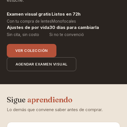
estuche.
Examen visual gratis
Listos en 72h
Con tu compra de lentes
Monofocales
Ajustes de por vida
30 días para cambiarla
Sin cita, sin costo
Si no te convenció
VER COLECCIÓN
AGENDAR EXAMEN VISUAL
Sigue
aprendiendo
Lo demás que conviene saber antes de comprar.