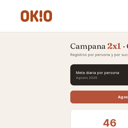
IR AL CONTENIDO
Lentes de Ver
Lentes de Sol
Lent
Campana
2x1
·
Registros por persona y por suc
Meta diaria por persona
Agosto 2026
Agos
46