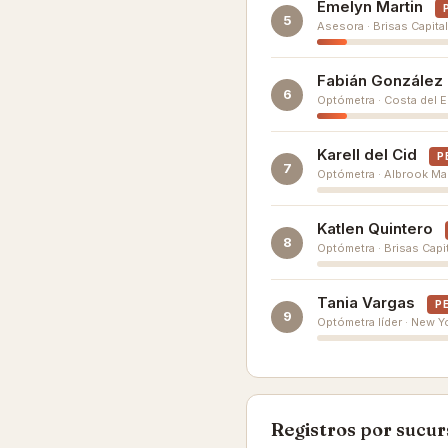
Emelyn Martin
5
Asesora · Brisas Capital |
Fabián González
6
Optómetra · Costa del Est
Karell del Cid
P
7
Optómetra · Albrook Mall 
Katlen Quintero
8
Optómetra · Brisas Capita
Tania Vargas
P
9
Optómetra líder · New Yor
Registros por sucur