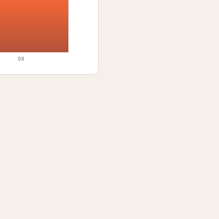
06
KIO
Soporte
stra historia
Agendar cita
endas
Términos y Condiciones