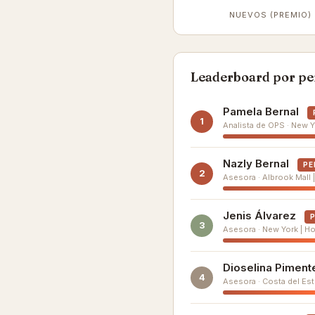
NUEVOS (PREMIO)
Leaderboard por per
Pamela Bernal
1
Analista de OPS · New Yor
Nazly Bernal
PE
2
Asesora · Albrook Mall | 
Jenis Álvarez
3
Asesora · New York | Hoy:
Dioselina Piment
4
Asesora · Costa del Este 