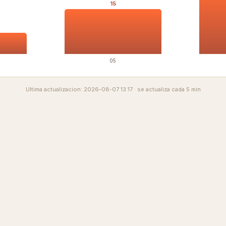
15
05
Ultima actualizacion: 2026-08-07 13:17 · se actualiza cada 5 min
Comprar
Aprende
O
Lentes de Ver
OKIO Learn
Nue
Lentes de Sol
Tipo de rostro
Ti