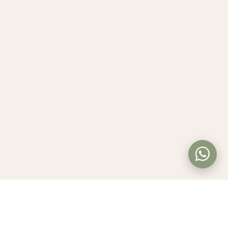
ianzas corporativas
Preguntas Frecuentes
rnadas empresariales
sponsabilidad social
Instagram
WhatsApp
TikTok