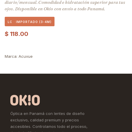
diario/mensual. Comodidad e hidratación superior para tus
ojos. Disponible en Okio con envío a todo Panamá.
LC · IMPORTADO (3-4M)
$
118.00
Marca
:
Acuvue
Óptica en Panamá con lentes de diseño
exclusivo, calidad premium y precios
accesibles. Controlamos todo el proceso,