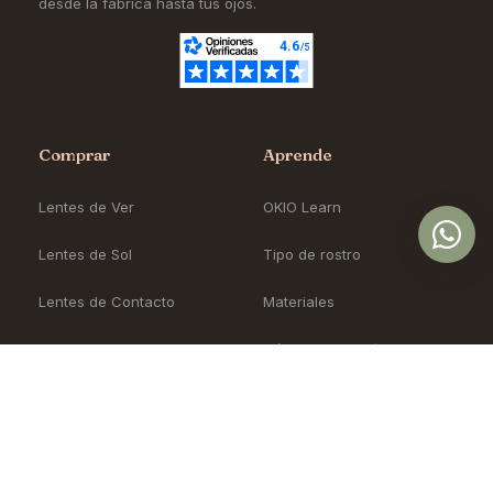
desde la fábrica hasta tus ojos.
Comprar
Aprende
Lentes de Ver
OKIO Learn
Lentes de Sol
Tipo de rostro
Lentes de Contacto
Materiales
Accesorios
Cómo pedir en línea
Nueva Colección
Blog
Sale
Precios