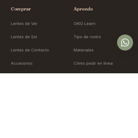
Comprar
Aprende
Lentes de Ver
OKIO Learn
Lentes de Sol
Tipo de rostro
Lentes de Contacto
Materiales
Accesorios
Cómo pedir en línea
Nueva Colección
Blog
Sale
Precios
OKIO
Soporte