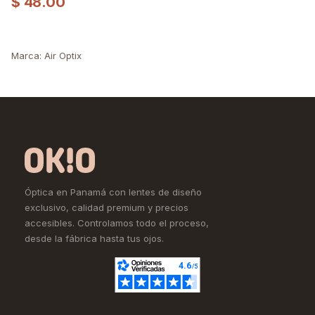
$
48.00
Marca
:
Air Optix
Óptica en Panamá con lentes de diseño
exclusivo, calidad premium y precios
accesibles. Controlamos todo el proceso,
desde la fábrica hasta tus ojos.