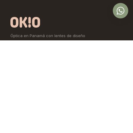
Óptica en Panamá con lentes de diseño
exclusivo, calidad premium y precios
accesibles. Controlamos todo el proceso,
desde la fábrica hasta tus ojos.
Comprar
Aprende
Lentes de Ver
OKIO Learn
Lentes de Sol
Tipo de rostro