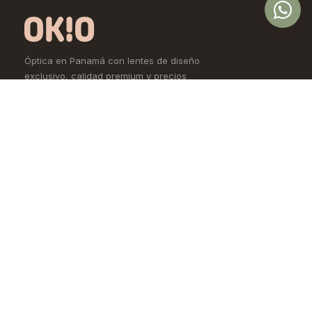
Óptica en Panamá con lentes de diseño
exclusivo, calidad premium y precios
accesibles. Controlamos todo el proceso,
desde la fábrica hasta tus ojos.
Comprar
Aprende
Lentes de Ver
OKIO Learn
Lentes de Sol
Tipo de rostro
Lentes de Contacto
Materiales