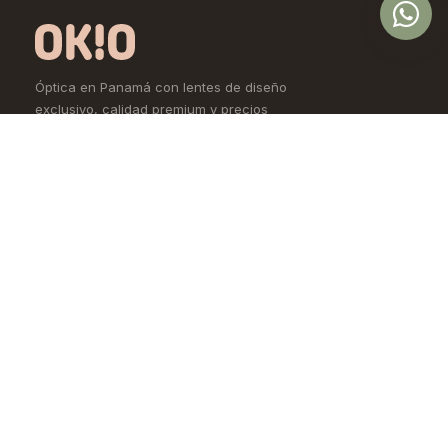
Óptica en Panamá con lentes de diseño
exclusivo, calidad premium y precios
accesibles. Controlamos todo el proceso,
desde la fábrica hasta tus ojos.
Comprar
Aprende
Lentes de Ver
OKIO Learn
Lentes de Sol
Tipo de rostro
Lentes de Contacto
Materiales