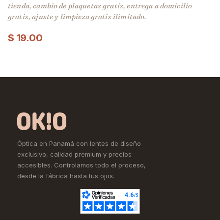
tienda, cambio de plaquetas gratis, entrega a domicilio
gratis, ajuste y limpieza gratis ilimitado.
$
19.00
Óptica en Panamá con lentes de diseño
exclusivo, calidad premium y precios
accesibles. Controlamos todo el proceso,
desde la fábrica hasta tus ojos.