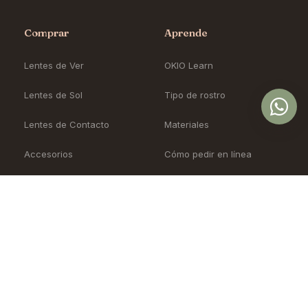
Comprar
Aprende
Lentes de Ver
OKIO Learn
Lentes de Sol
Tipo de rostro
Lentes de Contacto
Materiales
Accesorios
Cómo pedir en línea
Nueva Colección
Blog
Sale
Precios
OKIO
Soporte