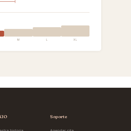
M
L
XL
KIO
Soporte
stra historia
Agendar cita