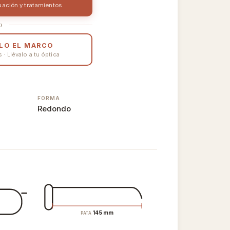
uación y tratamientos
o
LO EL MARCO
· Llévalo a tu óptica
FORMA
Redondo
145 mm
PATA