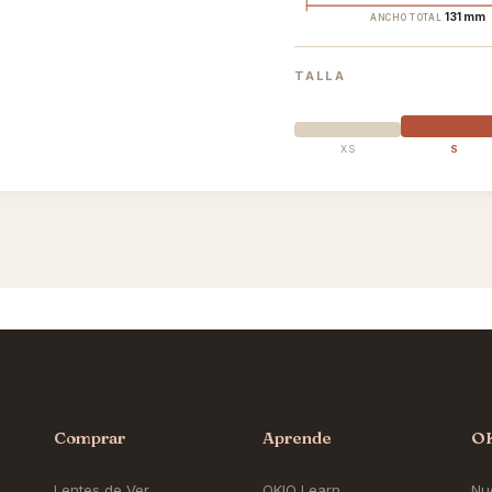
131 mm
ANCHO TOTAL
TALLA
XS
S
Comprar
Aprende
O
Lentes de Ver
OKIO Learn
Nue