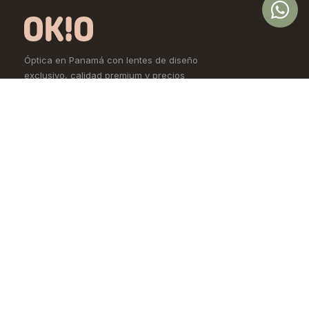
Óptica en Panamá con lentes de diseño
exclusivo, calidad premium y precios
accesibles. Controlamos todo el proceso,
desde la fábrica hasta tus ojos.
Comprar
Aprende
Lentes de Ver
OKIO Learn
Lentes de Sol
Tipo de rostro
Lentes de Contacto
Materiales