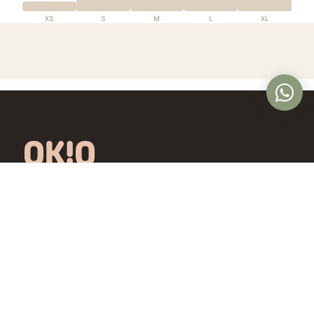
XS
S
M
L
XL
Óptica en Panamá con lentes de diseño
exclusivo, calidad premium y precios
accesibles. Controlamos todo el proceso,
desde la fábrica hasta tus ojos.