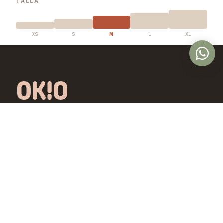
TALLA
XS
S
M
L
XL
Óptica en Panamá con lentes de diseño
exclusivo, calidad premium y precios
accesibles. Controlamos todo el proceso,
desde la fábrica hasta tus ojos.
Comprar
Aprende