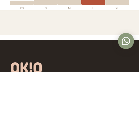
XS
S
M
L
XL
Óptica en Panamá con lentes de diseño
exclusivo, calidad premium y precios
accesibles. Controlamos todo el proceso,
desde la fábrica hasta tus ojos.