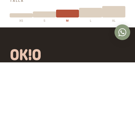
TALLA
XS
S
M
L
XL
Óptica en Panamá con lentes de diseño
exclusivo, calidad premium y precios
accesibles. Controlamos todo el proceso,
desde la fábrica hasta tus ojos.
Comprar
Aprende