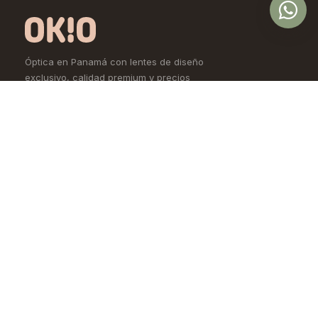
Óptica en Panamá con lentes de diseño
exclusivo, calidad premium y precios
accesibles. Controlamos todo el proceso,
desde la fábrica hasta tus ojos.
Comprar
Aprende
Lentes de Ver
OKIO Learn
Lentes de Sol
Tipo de rostro
Lentes de Contacto
Materiales