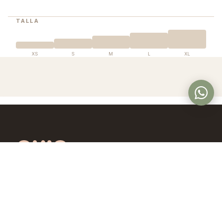
TALLA
XS
S
M
L
XL
Óptica en Panamá con lentes de diseño
exclusivo, calidad premium y precios
accesibles. Controlamos todo el proceso,
desde la fábrica hasta tus ojos.