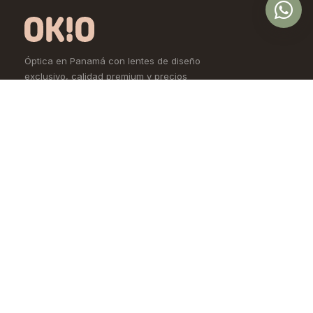
Óptica en Panamá con lentes de diseño
exclusivo, calidad premium y precios
accesibles. Controlamos todo el proceso,
desde la fábrica hasta tus ojos.
Comprar
Aprende
Lentes de Ver
OKIO Learn
Lentes de Sol
Tipo de rostro
Lentes de Contacto
Materiales