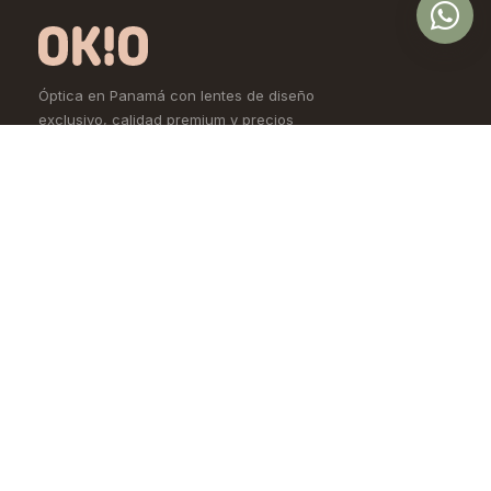
Óptica en Panamá con lentes de diseño
exclusivo, calidad premium y precios
accesibles. Controlamos todo el proceso,
desde la fábrica hasta tus ojos.
Comprar
Aprende
Lentes de Ver
OKIO Learn
Lentes de Sol
Tipo de rostro
Lentes de Contacto
Materiales