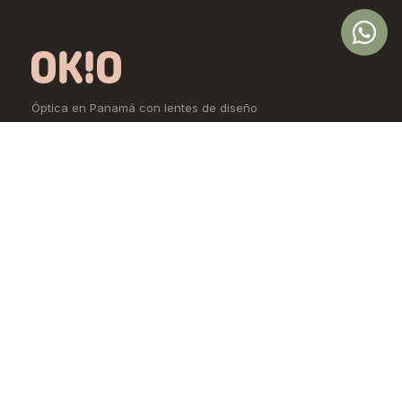
Óptica en Panamá con lentes de diseño
exclusivo, calidad premium y precios
accesibles. Controlamos todo el proceso,
desde la fábrica hasta tus ojos.
Comprar
Aprende
Lentes de Ver
OKIO Learn
Lentes de Sol
Tipo de rostro