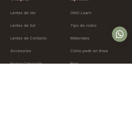
Lentes de Ver
OKIO Learn
Lentes de Sol
Tipo de rostro
Lentes de Contacto
Materiales
Accesorios
Cómo pedir en línea
Nueva Colección
Blog
Sale
Precios
OKIO
Soporte
Nuestra historia
Agendar cita