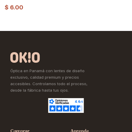
$
6.00
Óptica en Panamá con lentes de diseño
exclusivo, calidad premium y precios
accesibles. Controlamos todo el proceso,
desde la fábrica hasta tus ojos.
Comprar
Aprende