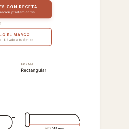
ES CON RECETA
uación y tratamientos
o
LO EL MARCO
· Llévalo a tu óptica
FORMA
Rectangular
148 mm
PATA