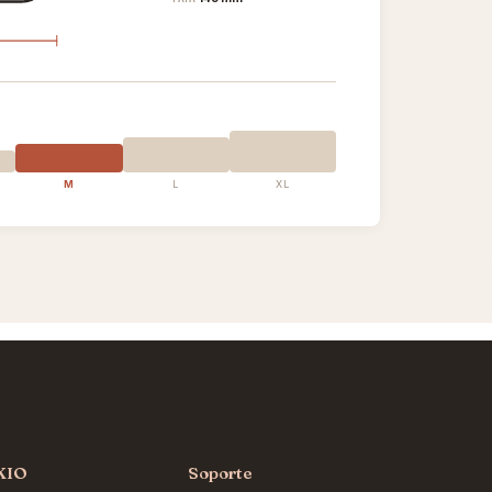
M
L
XL
KIO
Soporte