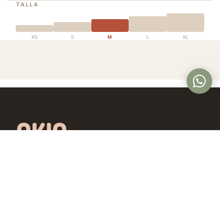
TALLA
XS
S
M
L
XL
Óptica en Panamá con lentes de diseño
exclusivo, calidad premium y precios
accesibles. Controlamos todo el proceso,
desde la fábrica hasta tus ojos.