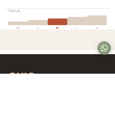
TALLA
XS
S
M
L
XL
Óptica en Panamá con lentes de diseño
exclusivo, calidad premium y precios
accesibles. Controlamos todo el proceso,
desde la fábrica hasta tus ojos.