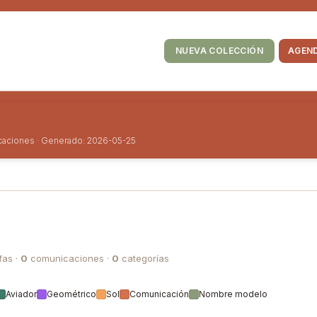
Lentes de Contacto
Tiendas
NUEVA COLECCIÓN
AGEND
icaciones · Generado: 2026-05-25
as ·
0
comunicaciones ·
0
categorías
Aviador
Geométrico
Sol
Comunicación
Nombre modelo