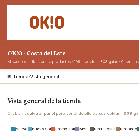
IR AL CONTENIDO
Lentes de Ver
Lentes de Sol
OK!O · Costa del Este
Mapa de distribución de productos · 106 modelos · 308 gafas · 0 comun
🏪 Tienda
›
Vista general
Vista general de la tienda
Click en cualquier panel para ver el detalle de sus celdas ·
308
gaf
Nuevo
Nuevo Sol
Promoción
Metal
Rectangular
Redondo