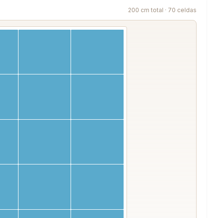
200 cm total · 70 celdas