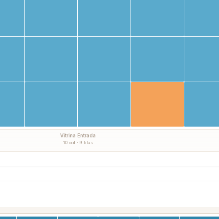
Vitrina Entrada
10 col · 9 filas