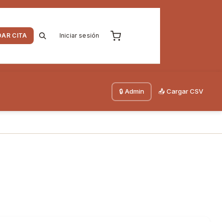
AR CITA
Iniciar sesión
🔒 Admin
📤 Cargar CSV