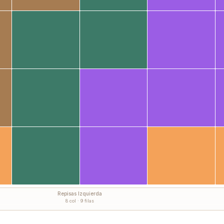
Repisas Izquierda
8 col · 9 filas