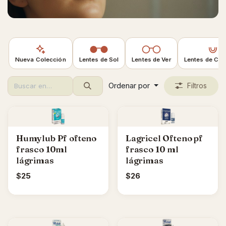
Nueva Colección
Lentes de Sol
Lentes de Ver
Lentes de Con
Ordenar por
Filtros
Humylub Pf ofteno
Lagricel Ofteno pf
frasco 10ml
frasco 10 ml
lágrimas
lágrimas
$
25
$
26