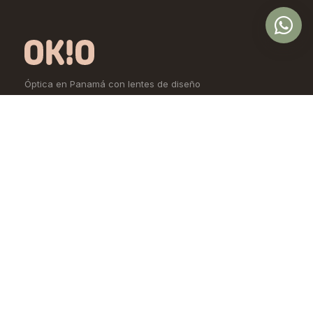
Óptica en Panamá con lentes de diseño
exclusivo, calidad premium y precios
accesibles. Controlamos todo el proceso,
desde la fábrica hasta tus ojos.
Comprar
Aprende
Lentes de Ver
OKIO Learn
Lentes de Sol
Tipo de rostro