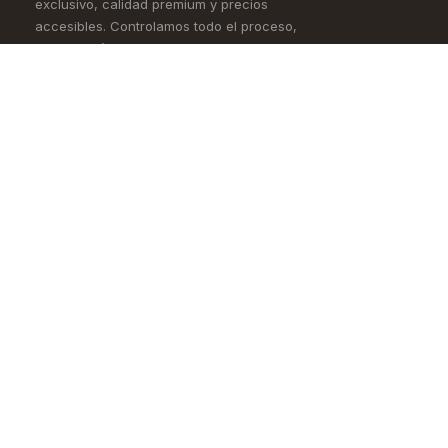
exclusivo, calidad premium y precios
accesibles. Controlamos todo el proceso,
desde la fábrica hasta tus ojos.
Comprar
Aprende
Lentes de Ver
OKIO Learn
Lentes de Sol
Tipo de rostro
Lentes de Contacto
Materiales
Accesorios
Cómo pedir en línea
Nueva Colección
Blog