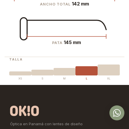
142 mm
ANCHO TOTAL
145 mm
PATA
TALLA
XS
S
M
L
XL
Óptica en Panamá con lentes de diseño