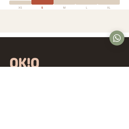
XS
S
M
L
XL
Óptica en Panamá con lentes de diseño
exclusivo, calidad premium y precios
accesibles. Controlamos todo el proceso,
desde la fábrica hasta tus ojos.