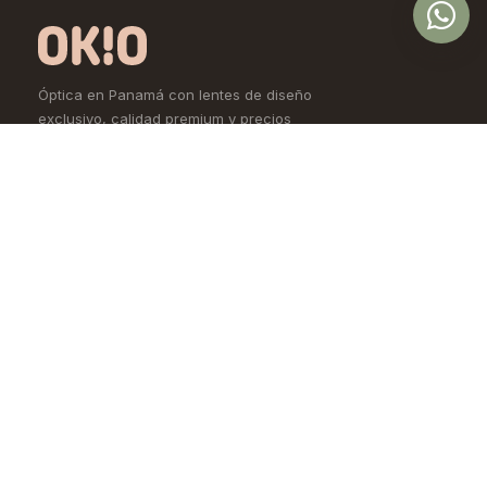
Óptica en Panamá con lentes de diseño
exclusivo, calidad premium y precios
accesibles. Controlamos todo el proceso,
desde la fábrica hasta tus ojos.
Comprar
Aprende
Lentes de Ver
OKIO Learn
Lentes de Sol
Tipo de rostro
Lentes de Contacto
Materiales