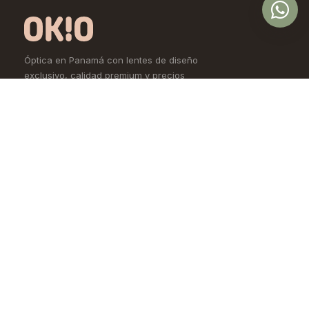
Óptica en Panamá con lentes de diseño
exclusivo, calidad premium y precios
accesibles. Controlamos todo el proceso,
desde la fábrica hasta tus ojos.
Comprar
Aprende
Lentes de Ver
OKIO Learn
Lentes de Sol
Tipo de rostro
Lentes de Contacto
Materiales