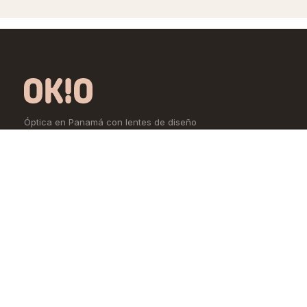
Óptica en Panamá con lentes de diseño
exclusivo, calidad premium y precios
accesibles. Controlamos todo el proceso,
desde la fábrica hasta tus ojos.
Comprar
Aprende
Lentes de Ver
OKIO Learn