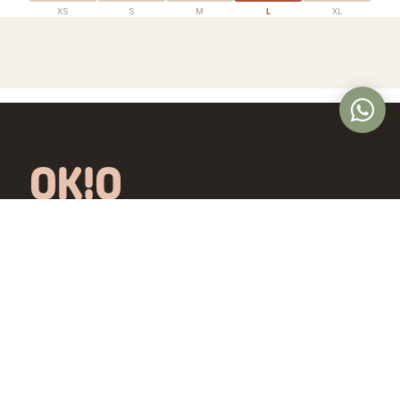
XS
S
M
L
XL
Óptica en Panamá con lentes de diseño
exclusivo, calidad premium y precios
accesibles. Controlamos todo el proceso,
desde la fábrica hasta tus ojos.